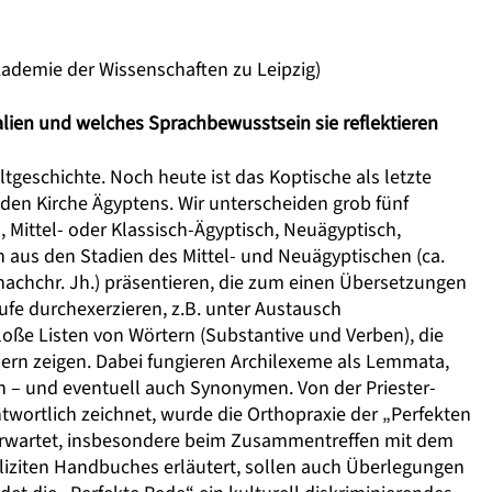
kademie der Wissenschaften zu Leipzig)
alien und welches Sprachbewusstsein sie reflektieren
tgeschichte. Noch heute ist das Koptische als letzte
den Kirche Ägyptens. Wir unterscheiden grob fünf
-, Mittel- oder Klassisch-Ägyptisch, Neuägyptisch,
 aus den Stadien des Mittel- und Neuägyptischen (ca.
. nachchr. Jh.) präsentieren, die zum einen Übersetzungen
tufe durchexerzieren, z.B. unter Austausch
ße Listen von Wörtern (Substantive und Verben), die
dern zeigen. Dabei fungieren Archilexeme als Lemmata,
n – und eventuell auch Synonymen. Von der Priester-
twortlich zeichnet, wurde die Orthopraxie der „Perfekten
 erwartet, insbesondere beim Zusammentreffen mit dem
pliziten Handbuches erläutert, sollen auch Überlegungen