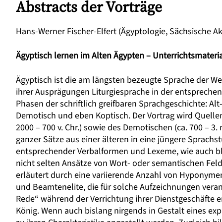
Abstracts der Vorträge
Hans-Werner Fischer-Elfert
(Ägyptologie, Sächsische A
Ägyptisch lernen im Alten Ägypten – Unterrichtsmateri
Ägyptisch ist die am längsten bezeugte Sprache der Wel
ihrer Ausprägungen Liturgiesprache in der entsprechen
Phasen der schriftlich greifbaren Sprachgeschichte: Alt
Demotisch und eben Koptisch. Der Vortrag wird Quellen
2000 – 700 v. Chr.) sowie des Demotischen (ca. 700 – 3
ganzer Sätze aus einer älteren in eine jüngere Sprachs
entsprechender Verbalformen und Lexeme, wie auch blo
nicht selten Ansätze von Wort- oder semantischen Fel
erläutert durch eine variierende Anzahl von Hyponyme
und Beamtenelite, die für solche Aufzeichnungen veran
Rede“ während der Verrichtung ihrer Dienstgeschäfte
König. Wenn auch bislang nirgends in Gestalt eines ex