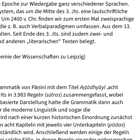
ch Epoche zur Wiedergabe ganz verschiedener Sprachen.
tem, das um die Mitte des 3. Jts. eine lautschriftliche
Um 2400 v. Chr. finden wir zum ersten Mal zweisprachige
, die z. B. auch Verbalparadigmen umfassen. Aus dem 13.
halten. Seit Ende des 3. Jts. sind zudem zwei- und
d anderen „literarischen“ Texten belegt.
emie der Wissenschaften zu Leipzig)
Grammatik von Pāṇini mit dem Titel
A
ṣṭ
ādhyāyī
‚acht
its in 3.983 Regeln (
sūtras
) zusammengefasst, wobei
lbasierte Darstellung hatte die Grammatik dann auch
ür die moderne Linguistik und sogar die
ird nach einer kurzen historischen Einordnung zunächst
 acht Kapiteln mit jeweils vier Unterkapiteln (
pādas
)
rständlich wird. Anschließend werden einige der Regeln
i solche Fälle, in denen Regeln einander widersprechen