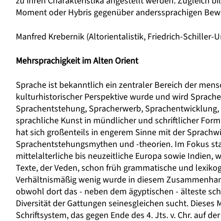
zu ihren Charakteristika angestellt werden. Zugleich bi
Moment oder Hybris gegenüber anderssprachigen Bewo
Manfred Krebernik
(Altorientalistik, Friedrich-Schiller-
Mehrsprachigkeit im Alten Orient
Sprache ist bekanntlich ein zentraler Bereich der men
kulturhistorischer Perspektive wurde und wird Sprache
Sprachentstehung, Spracherwerb, Sprachentwicklung, 
sprachliche Kunst in mündlicher und schriftlicher Form
hat sich großenteils in engerem Sinne mit der Sprachwi
Sprachentstehungsmythen und -theorien. Im Fokus stan
mittelalterliche bis neuzeitliche Europa sowie Indien, 
Texte, der Veden, schon früh grammatische und lexik
Verhältnismäßig wenig wurde in diesem Zusammenhang bi
obwohl dort das - neben dem ägyptischen - älteste sch
Diversität der Gattungen seinesgleichen sucht. Dieses Ma
Schriftsystem, das gegen Ende des 4. Jts. v. Chr. auf d