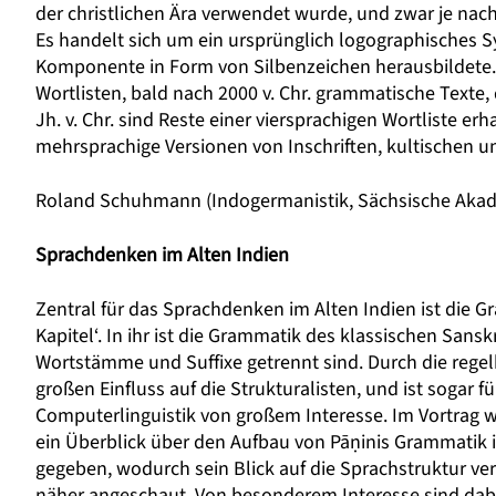
der christlichen Ära verwendet wurde, und zwar je na
Es handelt sich um ein ursprünglich logographisches Sys
Komponente in Form von Silbenzeichen herausbildete. 
Wortlisten, bald nach 2000 v. Chr. grammatische Texte
Jh. v. Chr. sind Reste einer viersprachigen Wortliste er
mehrsprachige Versionen von Inschriften, kultischen un
Roland Schuhmann
(Indogermanistik, Sächsische Akad
Sprachdenken im Alten Indien
Zentral für das Sprachdenken im Alten Indien ist die 
Kapitel‘. In ihr ist die Grammatik des klassischen Sanskr
Wortstämme und Suffixe getrennt sind. Durch die rege
großen Einfluss auf die Strukturalisten, und ist sogar f
Computerlinguistik von großem Interesse. Im Vortrag w
ein Überblick über den Aufbau von Pāṇinis Grammatik in
gegeben, wodurch sein Blick auf die Sprachstruktur ve
näher angeschaut. Von besonderem Interesse sind dabe