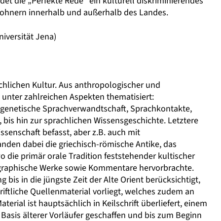
ldet die „Perfekte Rede“ ein kulturell diskriminierendes
hnern innerhalb und außerhalb des Landes.
Universität Jena)
schlichen Kultur. Aus anthropologischer und
 unter zahlreichen Aspekten thematisiert:
genetische Sprachverwandtschaft, Sprachkontakte,
, bis hin zur sprachlichen Wissensgeschichte. Letztere
ssenschaft befasst, aber z.B. auch mit
den dabei die griechisch-römische Antike, das
wo die primär orale Tradition feststehender kultischer
ographische Werke sowie Kommentare hervorbrachte.
s in die jüngste Zeit der Alte Orient berücksichtigt,
riftliche Quellenmaterial vorliegt, welches zudem an
terial ist hauptsächlich in Keilschrift überliefert, einem
er Basis älterer Vorläufer geschaffen und bis zum Beginn